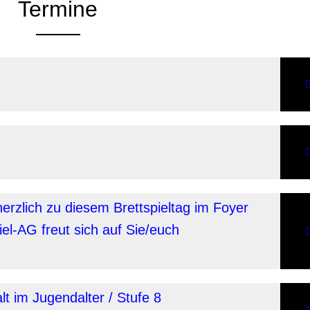
Termine
MPG
Ausgez
Sportf
(BJSP
LA)
Stadt-
herzlich zu diesem Brettspieltag im Foyer
Land-
el-AG freut sich auf Sie/euch
Spielt
2026
/
Alle
Befra
 im Jugendalter / Stufe 8
sind
Freund