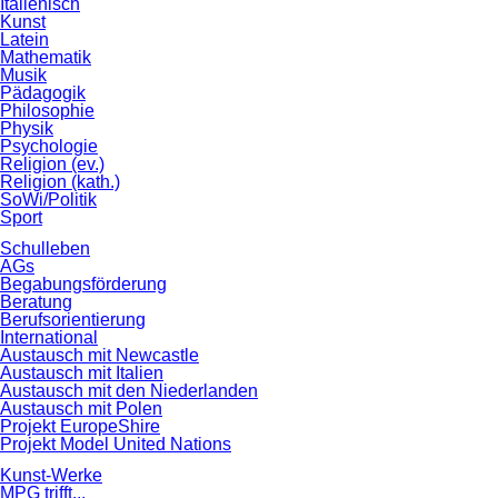
Italienisch
Kunst
Latein
Mathematik
Musik
Pädagogik
Philosophie
Physik
Psychologie
Religion (ev.)
Religion (kath.)
SoWi/Politik
Sport
Schulleben
AGs
Begabungsförderung
Beratung
Berufsorientierung
International
Austausch mit Newcastle
Austausch mit Italien
Austausch mit den Niederlanden
Austausch mit Polen
Projekt EuropeShire
Projekt Model United Nations
Kunst-Werke
MPG trifft...