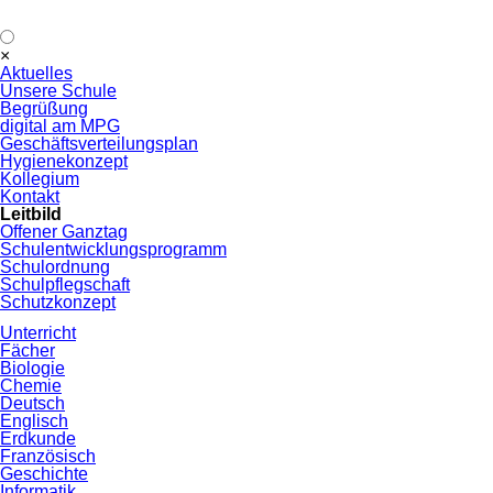
Navigation
×
überspringen
Aktuelles
Unsere Schule
Begrüßung
digital am MPG
Geschäftsverteilungsplan
Hygienekonzept
Kollegium
Kontakt
Leitbild
Offener Ganztag
Schulentwicklungsprogramm
Schulordnung
Schulpflegschaft
Schutzkonzept
Unterricht
Fächer
Biologie
Chemie
Deutsch
Englisch
Erdkunde
Französisch
Geschichte
Informatik