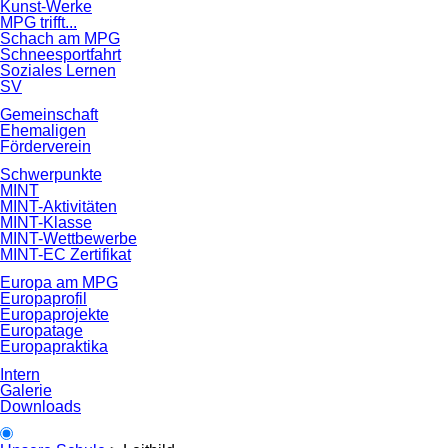
Kunst-Werke
MPG trifft...
Schach am MPG
Schneesportfahrt
Soziales Lernen
SV
Gemeinschaft
Ehemaligen
Förderverein
Schwerpunkte
MINT
MINT-Aktivitäten
MINT-Klasse
MINT-Wettbewerbe
MINT-EC Zertifikat
Europa am MPG
Europaprofil
Europaprojekte
Europatage
Europapraktika
Intern
Galerie
Downloads