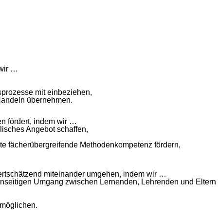
 wir …
gsprozesse mit einbeziehen,
 Handeln übernehmen.
n fördert, indem wir …
ulisches Angebot schaffen,
erte fächerübergreifende Methodenkompetenz fördern,
 wertschätzend miteinander umgehen, indem wir …
egenseitigen Umgang zwischen Lernenden, Lehrenden und Eltern 
rmöglichen.