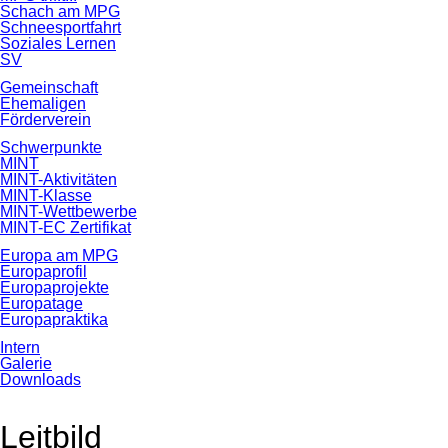
Schach am MPG
Schneesportfahrt
Soziales Lernen
SV
Gemeinschaft
Ehemaligen
Förderverein
Schwerpunkte
MINT
MINT-Aktivitäten
MINT-Klasse
MINT-Wettbewerbe
MINT-EC Zertifikat
Europa am MPG
Europaprofil
Europaprojekte
Europatage
Europapraktika
Intern
Galerie
Downloads
Leitbild