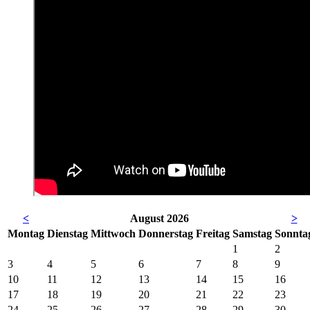
<
August 2026
>
Mo
ntag
Di
enstag
Mi
ttwoch
Do
nnerstag
Fr
eitag
Sa
mstag
So
nnta
1
2
3
4
5
6
7
8
9
10
11
12
13
14
15
16
17
18
19
20
21
22
23
24
25
26
27
28
29
30