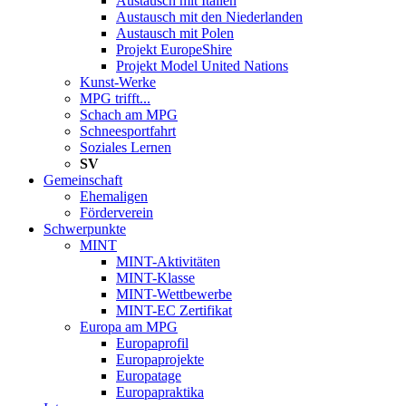
Austausch mit Italien
Austausch mit den Niederlanden
Austausch mit Polen
Projekt EuropeShire
Projekt Model United Nations
Kunst-Werke
MPG trifft...
Schach am MPG
Schneesportfahrt
Soziales Lernen
SV
Gemeinschaft
Ehemaligen
Förderverein
Schwerpunkte
MINT
MINT-Aktivitäten
MINT-Klasse
MINT-Wettbewerbe
MINT-EC Zertifikat
Europa am MPG
Europaprofil
Europaprojekte
Europatage
Europapraktika