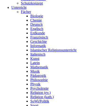
Schutzkonzept
Unterricht
Fächer
Biologie
Chemie
Deutsch
Englisch
Erdkunde
Französisch
Geschichte
Informatik
Islamischer Religionsunterricht
Italienisch
Kunst
Latein
Mathematik
Musik
Pädagogik
Philosophie
Physik
Psychologie
Religion (ev.)
Religion (kath.)
SoWi/Politik
Sport