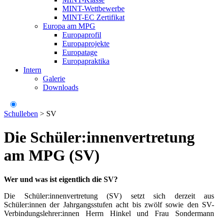
MINT-Wettbewerbe
MINT-EC Zertifikat
Europa am MPG
Europaprofil
Europaprojekte
Europatage
Europapraktika
Intern
Galerie
Downloads
Schulleben
>
SV
Die Schüler:innenvertretung
am MPG (SV)
W
er und was ist eigentlich die SV?
Die Schüler:innenvertretung (SV) setzt sich derzeit aus
Schüler:innen der Jahrgangsstufen acht bis zwölf sowie den SV-
Verbindungslehrer:innen Herrn Hinkel und Frau Sondermann