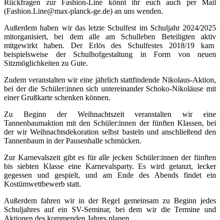
Rückfragen zur Fashion-Line könnt ihr euch auch per Mail
(Fashion.Line@max-planck-ge.de) an uns wenden.
Außerdem haben wir das letzte Schulfest im Schuljahr 2024/2025
mitorganisiert, bei dem alle am Schulleben Beteiligten aktiv
mitgewirkt haben. Der Erlös des Schulfestes 2018/19 kam
beispielsweise der Schulhofgestaltung in Form von neuen
Sitzmöglichkeiten zu Gute.
Zudem veranstalten wir eine jährlich stattfindende Nikolaus-Aktion,
bei der die Schüler:innen sich untereinander Schoko-Nikoläuse mit
einer Grußkarte schenken können.
Zu Beginn der Weihnachtszeit veranstalten wir eine
Tannenbaumaktion mit den Schüler:innen der fünften Klassen, bei
der wir Weihnachtsdekoration selbst basteln und anschließend den
Tannenbaum in der Pausenhalle schmücken.
Zur Karnevalszeit gibt es für alle jecken Schüler:innen der fünften
bis siebten Klasse eine Karnevalsparty. Es wird getanzt, lecker
gegessen und gespielt, und am Ende des Abends findet ein
Kostümwettbewerb statt.
Außerdem fahren wir in der Regel gemeinsam zu Beginn jedes
Schuljahres auf ein SV-Seminar, bei dem wir die Termine und
Aktionen des kommenden Jahres planen.