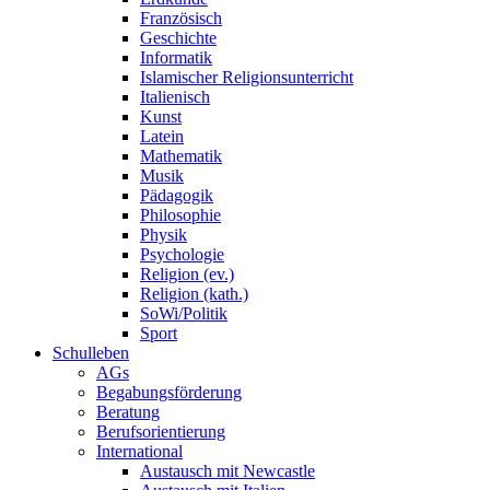
Französisch
Geschichte
Informatik
Islamischer Religionsunterricht
Italienisch
Kunst
Latein
Mathematik
Musik
Pädagogik
Philosophie
Physik
Psychologie
Religion (ev.)
Religion (kath.)
SoWi/Politik
Sport
Schulleben
AGs
Begabungsförderung
Beratung
Berufsorientierung
International
Austausch mit Newcastle