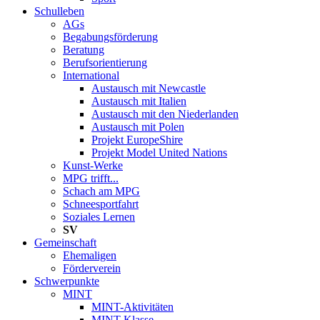
Schulleben
AGs
Begabungsförderung
Beratung
Berufsorientierung
International
Austausch mit Newcastle
Austausch mit Italien
Austausch mit den Niederlanden
Austausch mit Polen
Projekt EuropeShire
Projekt Model United Nations
Kunst-Werke
MPG trifft...
Schach am MPG
Schneesportfahrt
Soziales Lernen
SV
Gemeinschaft
Ehemaligen
Förderverein
Schwerpunkte
MINT
MINT-Aktivitäten
MINT-Klasse