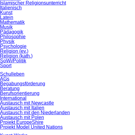
Islamischer Religionsunterricht
Italienisch
Kunst
Latein
Mathematik
Musik
Pädagogik
Philosophie
Physik
Psychologie
Religion (ev.)
Religion (kath.)
SoWi/Politik
Sport
Schulleben
AGs
Begabungsförderung
Beratung
Berufsorientierung
International
Austausch mit Newcastle
Austausch mit Italien
Austausch mit den Niederlanden
Austausch mit Polen
Projekt EuropeShire
Projekt Model United Nations