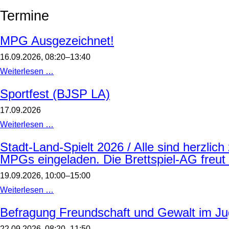
Termine
MPG Ausgezeichnet!
16.09.2026, 08:20–13:40
MPG
Weiterlesen …
Ausgezeichnet!
Sportfest (BJSP LA)
17.09.2026
Sportfest
Weiterlesen …
(BJSP
LA)
Stadt-Land-Spielt 2026 / Alle sind herzlic
MPGs eingeladen. Die Brettspiel-AG freut 
19.09.2026, 10:00–15:00
Stadt-
Weiterlesen …
Land-
Spielt
Befragung Freundschaft und Gewalt im Jug
2026
/
22.09.2026, 08:20–11:50