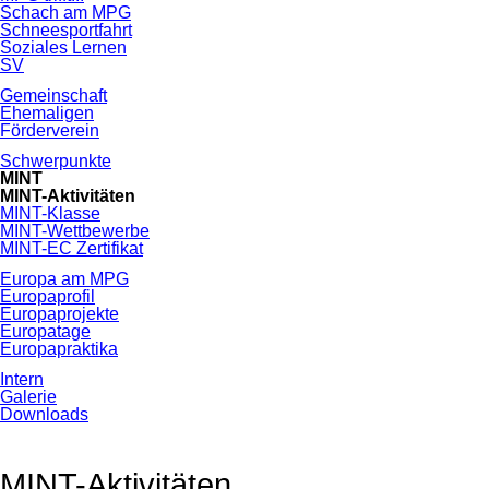
Schach am MPG
Schneesportfahrt
Soziales Lernen
SV
Gemeinschaft
Ehemaligen
Förderverein
Schwerpunkte
MINT
MINT-Aktivitäten
MINT-Klasse
MINT-Wettbewerbe
MINT-EC Zertifikat
Europa am MPG
Europaprofil
Europaprojekte
Europatage
Europapraktika
Intern
Galerie
Downloads
MINT-Aktivitäten