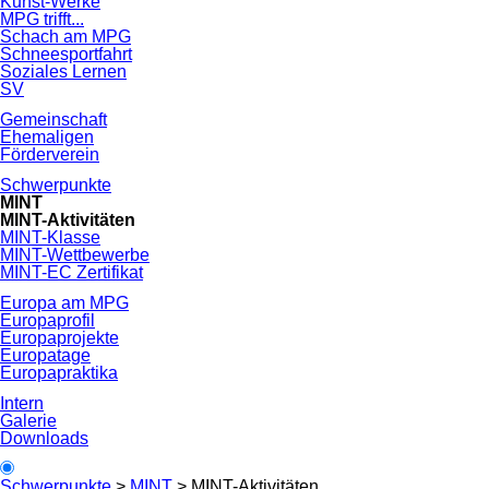
Kunst-Werke
MPG trifft...
Schach am MPG
Schneesportfahrt
Soziales Lernen
SV
Gemeinschaft
Ehemaligen
Förderverein
Schwerpunkte
MINT
MINT-Aktivitäten
MINT-Klasse
MINT-Wettbewerbe
MINT-EC Zertifikat
Europa am MPG
Europaprofil
Europaprojekte
Europatage
Europapraktika
Intern
Galerie
Downloads
Schwerpunkte
>
MINT
>
MINT-Aktivitäten