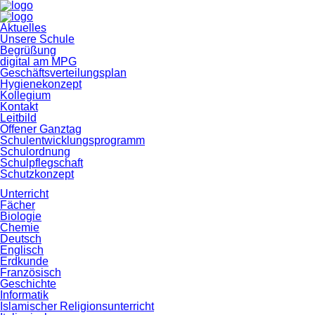
Navigation
Aktuelles
überspringen
Unsere Schule
Begrüßung
digital am MPG
Geschäftsverteilungsplan
Hygienekonzept
Kollegium
Kontakt
Leitbild
Offener Ganztag
Schulentwicklungsprogramm
Schulordnung
Schulpflegschaft
Schutzkonzept
Unterricht
Fächer
Biologie
Chemie
Deutsch
Englisch
Erdkunde
Französisch
Geschichte
Informatik
Islamischer Religionsunterricht